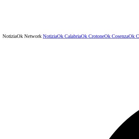
NotiziaOk Network
NotiziaOk
CalabriaOk
CrotoneOk
CosenzaOk
C