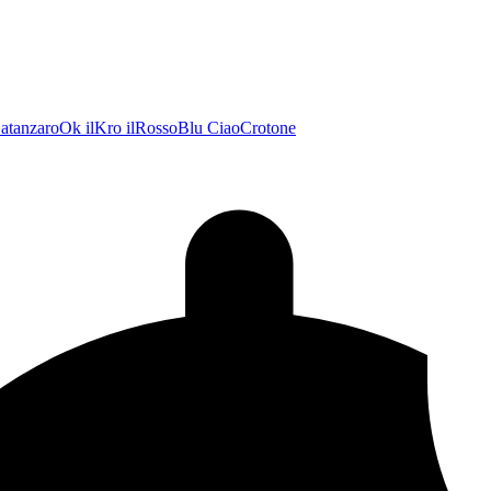
atanzaroOk
ilKro
ilRossoBlu
CiaoCrotone